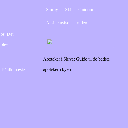
Storby
Ski
Outdoor
All-inclusive
Viden
 os. Det
 blev
Apoteker i Skive: Guide til de bedste
apoteker i byen
t. På din næste