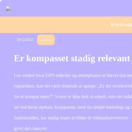
Krydstog
16/12/2024
Outdoor
Er kompasset stadig relevan
I en verden hvor GPS-enheder og smartphones er blevet fast inv
rygsækken, kan det være fristende at spørge: „Er der overhoved
for et kompas mere?“ Svaret er ikke helt så enkelt, som det mås
ud ved første øjekast. Kompasset, med sin simple teknologi og t
funktionalitet, har stadig noget at tilføje til vildmarkseventyret –
giver det chancen.