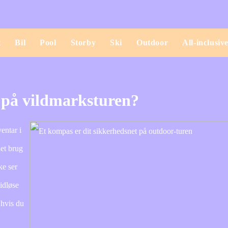
t
Bil
Pool
Storby
Ski
Outdoor
All-inclusiv
t på vildmarksturen?
entar i
et brug
ke ser
idløse
 hvis du