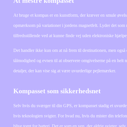
At mestre kompasset
At bruge et kompas er en kunstform, der kræver en smule øvelse.
opmærksom på variationer i jordens magnetfelt. Lyder det som
tilfredsstillende ved at kunne finde vej uden elektroniske hjælpe
Det handler ikke kun om at nå frem til destinationen, men ogs
tålmodighed og evnen til at observere omgivelserne på en helt
detaljer, der kan vise sig at være uvurderlige pejlemærker.
Kompasset som sikkerhedsnet
Selv hvis du sværger til din GPS, er kompasset stadig et uvurder
hvis teknologien svigter. For hvad nu, hvis du mister din telefo
blive tomt for batteri. Det er som en ven, der aldrig svigter, selv