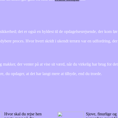
kkerhed; det er også en hyldest til de opdagelsesrejsende, der kom før
ybere proces. Hvor hvert skridt i ukendt terræn var en udfordring, der
ig makker, der venter på at vise sit værd, når du virkelig har brug for de
e, du opdager, at det har langt mere at tilbyde, end du troede.
Hvor skal du rejse hen
Sjove, finurlige og