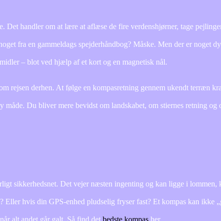
 Det handler om at lære at aflæse de fire verdenshjørner, tage pejling
 noget fra en gammeldags spejderhåndbog? Måske. Men der er noget dy
midler – blot ved hjælp af et kort og en magnetisk nål.
å om rejsen derhen. At følge en kompasretning gennem ukendt terræn kr
 ny måde. Du bliver mere bevidst om landskabet, om stiernes retning og
ligt sikkerhedsnet. Det vejer næsten ingenting og kan ligge i lommen, kl
n? Eller hvis din GPS-enhed pludselig fryser fast? Et kompas kan ikke „
 når alt andet går galt. Så find det
bedste kompas
her