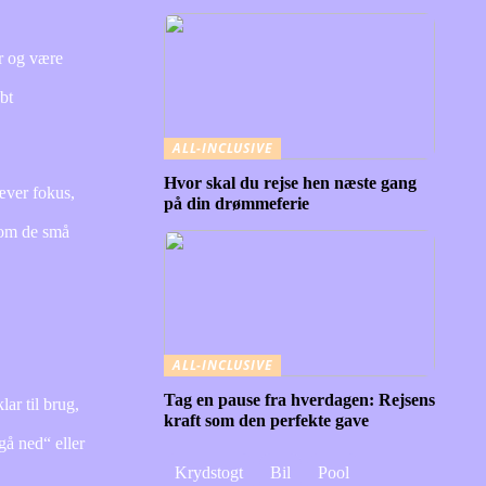
er og være
bt
ALL-INCLUSIVE
Hvor skal du rejse hen næste gang
æver fokus,
på din drømmeferie
 om de små
ALL-INCLUSIVE
Tag en pause fra hverdagen: Rejsens
ar til brug,
kraft som den perfekte gave
gå ned“ eller
Krydstogt
Bil
Pool