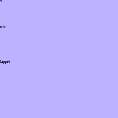
er
 min
slappet