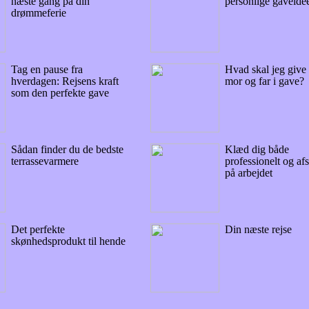
næste gang på din
personlige gaveidé
drømmeferie
Tag en pause fra
Hvad skal jeg give
hverdagen: Rejsens kraft
mor og far i gave?
som den perfekte gave
Sådan finder du de bedste
Klæd dig både
terrassevarmere
professionelt og af
på arbejdet
Det perfekte
Din næste rejse
skønhedsprodukt til hende