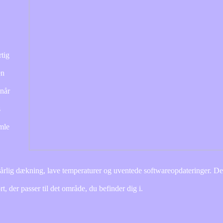
tig
en
 når
s
amle
rlig dækning, lave temperaturer og uventede softwareopdateringer. Det
t, der passer til det område, du befinder dig i.