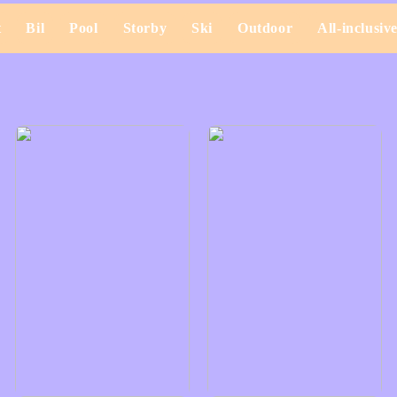
t
Bil
Pool
Storby
Ski
Outdoor
All-inclusiv