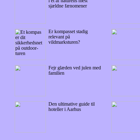
i et af naturens mest
sjældne fænomener
Er kompasset stadig
relevant på
vildmarksturen?
Fejr glæden ved julen med
familien
Den ultimative guide til
hoteller i Aarhus