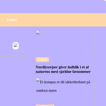
e
Viden
VIDEN
Nordlysrejser giver indblik i et af
naturens mest sjældne fænomener