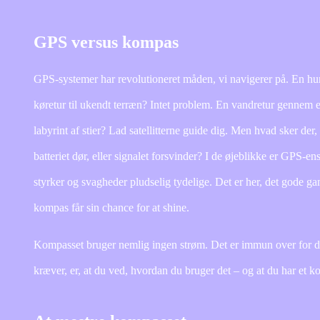
GPS versus kompas
GPS-systemer har revolutioneret måden, vi navigerer på. En hur
køretur til ukendt terræn? Intet problem. En vandretur gennem 
labyrint af stier? Lad satellitterne guide dig. Men hvad sker der,
batteriet dør, eller signalet forsvinder? I de øjeblikke er GPS-en
styrker og svagheder pludselig tydelige. Det er her, det gode g
kompas får sin chance for at shine.
Kompasset bruger nemlig ingen strøm. Det er immun over for då
kræver, er, at du ved, hvordan du bruger det – og at du har et kor