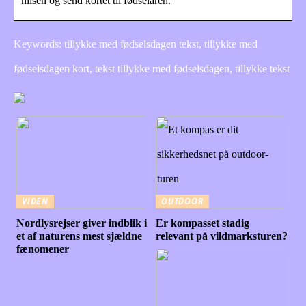
hilsen og send kortet til fødselaren.
Keywords: tillykke med fødselsdagen tekst, tillykke med
fødselsdagen kort, tekst tillykke med fødselsdagen, tillykke tekst
VIDEN
OUTDOOR
Nordlysrejser giver indblik i
Er kompasset stadig
et af naturens mest sjældne
relevant på vildmarksturen?
fænomener