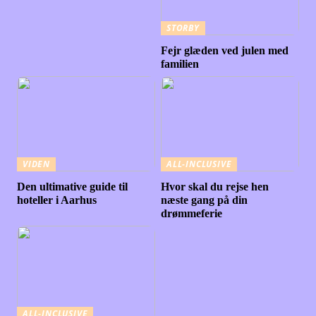
STORBY
Fejr glæden ved julen med
familien
VIDEN
ALL-INCLUSIVE
Den ultimative guide til
Hvor skal du rejse hen
hoteller i Aarhus
næste gang på din
drømmeferie
ALL-INCLUSIVE