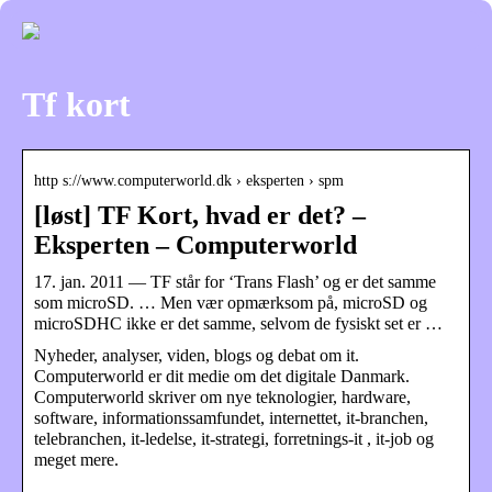
Tf kort
http s://www.computerworld.dk › eksperten › spm
[løst] TF Kort, hvad er det? –
Eksperten – Computerworld
17. jan. 2011 — TF står for ‘Trans Flash’ og er det samme
som microSD. … Men vær opmærksom på, microSD og
microSDHC ikke er det samme, selvom de fysiskt set er …
Nyheder, analyser, viden, blogs og debat om it.
Computerworld er dit medie om det digitale Danmark.
Computerworld skriver om nye teknologier, hardware,
software, informationssamfundet, internettet, it-branchen,
telebranchen, it-ledelse, it-strategi, forretnings-it , it-job og
meget mere.