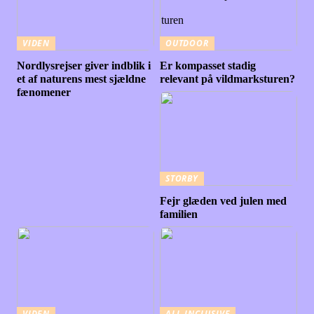
VIDEN
OUTDOOR
Nordlysrejser giver indblik i
Er kompasset stadig
et af naturens mest sjældne
relevant på vildmarksturen?
fænomener
STORBY
Fejr glæden ved julen med
familien
VIDEN
ALL-INCLUSIVE