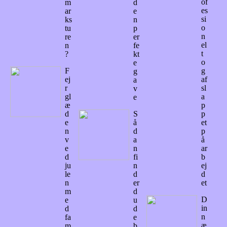
of
m
d
es
ar
e
si
ks
n
o
tu
p
n
re
er
el
n
fe
t
?
kt
o
e
F
g
g
ej
af
a
r
sl
v
gl
a
e
æ
p
d
S
p
e
å
et
n
d
p
v
a
å
e
n
ar
d
fi
b
ju
n
ej
le
d
d
n
er
et
m
d
D
e
u
in
d
d
n
fa
e
æ
m
b