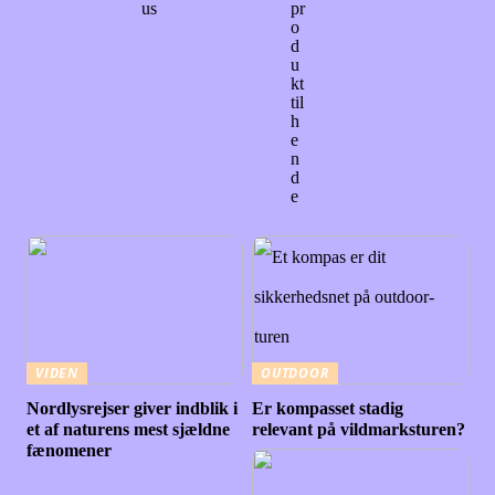
us
pr
o
d
u
kt
til
h
e
n
d
e
VIDEN
OUTDOOR
Nordlysrejser giver indblik i
Er kompasset stadig
et af naturens mest sjældne
relevant på vildmarksturen?
fænomener