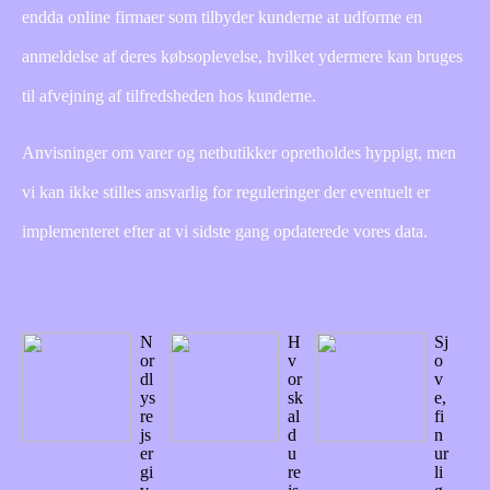
endda online firmaer som tilbyder kunderne at udforme en
anmeldelse af deres købsoplevelse, hvilket ydermere kan bruges
til afvejning af tilfredsheden hos kunderne.
Anvisninger om varer og netbutikker opretholdes hyppigt, men
vi kan ikke stilles ansvarlig for reguleringer der eventuelt er
implementeret efter at vi sidste gang opdaterede vores data.
N
H
Sj
or
v
o
dl
or
v
ys
sk
e,
re
al
fi
js
d
n
er
u
ur
gi
re
li