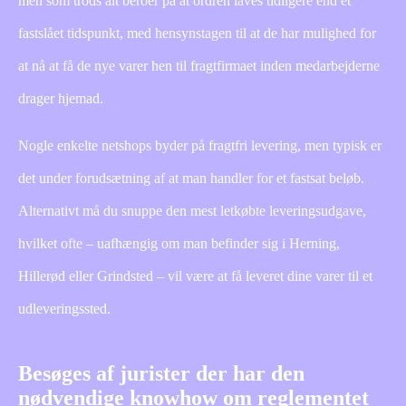
men som trods alt beroer på at ordren laves tidligere end et
fastslået tidspunkt, med hensynstagen til at de har mulighed for
at nå at få de nye varer hen til fragtfirmaet inden medarbejderne
drager hjemad.
Nogle enkelte netshops byder på fragtfri levering, men typisk er
det under forudsætning af at man handler for et fastsat beløb.
Alternativt må du snuppe den mest letkøbte leveringsudgave,
hvilket ofte – uafhængig om man befinder sig i Herning,
Hillerød eller Grindsted – vil være at få leveret dine varer til et
udleveringssted.
Besøges af jurister der har den
nødvendige knowhow om reglementet