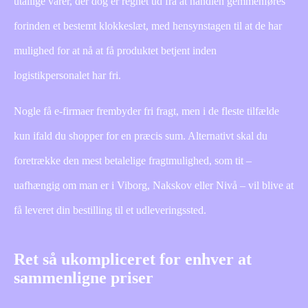
utallige varer, der dog er regnet ud fra at handlen gemmenføres
forinden et bestemt klokkeslæt, med hensynstagen til at de har
mulighed for at nå at få produktet betjent inden
logistikpersonalet har fri.
Nogle få e-firmaer frembyder fri fragt, men i de fleste tilfælde
kun ifald du shopper for en præcis sum. Alternativt skal du
foretrække den mest betalelige fragtmulighed, som tit –
uafhængig om man er i Viborg, Nakskov eller Nivå – vil blive at
få leveret din bestilling til et udleveringssted.
Ret så ukompliceret for enhver at
sammenligne priser