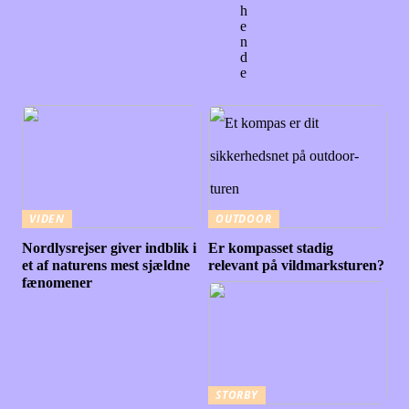
h
e
n
d
e
VIDEN
OUTDOOR
Nordlysrejser giver indblik i
Er kompasset stadig
et af naturens mest sjældne
relevant på vildmarksturen?
fænomener
STORBY