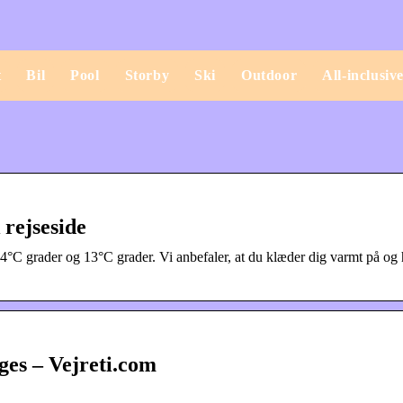
t
Bil
Pool
Storby
Ski
Outdoor
All-inclusiv
 rejseside
å 4°C grader og 13°C grader. Vi anbefaler, at du klæder dig varmt på og 
ges – Vejreti.com