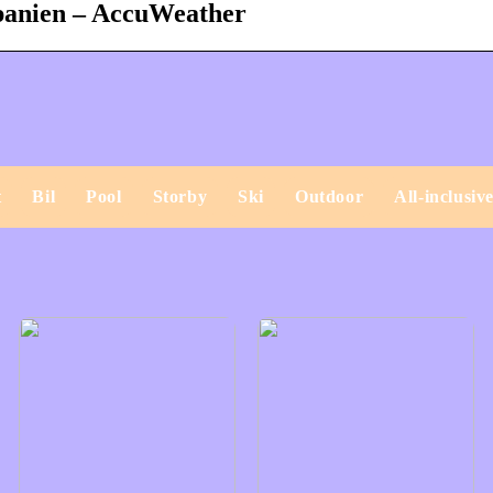
panien – AccuWeather
t
Bil
Pool
Storby
Ski
Outdoor
All-inclusiv