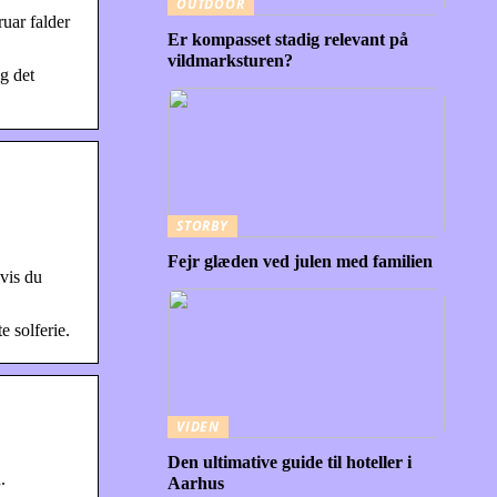
OUTDOOR
uar falder
Er kompasset stadig relevant på
vildmarksturen?
g det
STORBY
Fejr glæden ved julen med familien
hvis du
 solferie.
VIDEN
Den ultimative guide til hoteller i
.
Aarhus