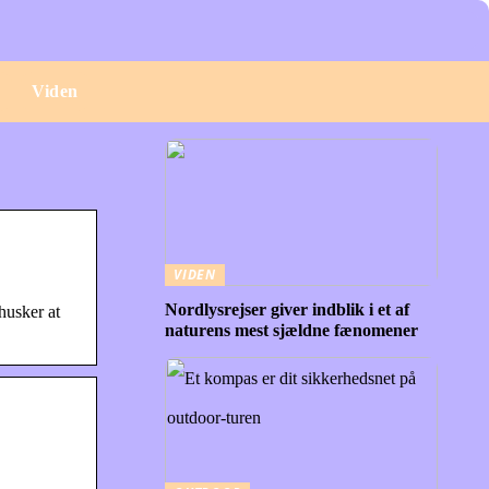
e
Viden
VIDEN
Nordlysrejser giver indblik i et af
husker at
naturens mest sjældne fænomener