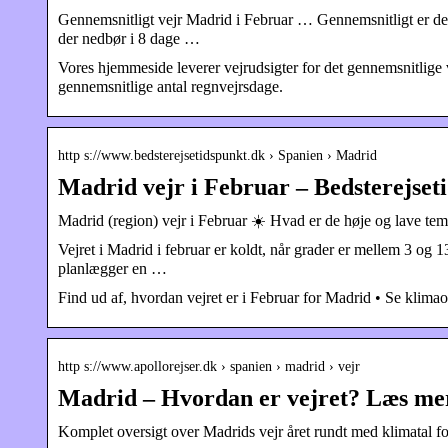
Gennemsnitligt vejr Madrid i Februar … Gennemsnitligt er det
der nedbør i 8 dage …
Vores hjemmeside leverer vejrudsigter for det gennemsnitlige v
gennemsnitlige antal regnvejrsdage.
http s://www.bedsterejsetidspunkt.dk › Spanien › Madrid
Madrid vejr i Februar – Bedsterejset
Madrid (region) vejr i Februar ☀️ Hvad er de høje og lave tem
Vejret i Madrid i februar er koldt, når grader er mellem 3 og
planlægger en …
Find ud af, hvordan vejret er i Februar for Madrid • Se klima
http s://www.apollorejser.dk › spanien › madrid › vejr
Madrid – Hvordan er vejret? Læs mer
Komplet oversigt over Madrids vejr året rundt med klimatal fo