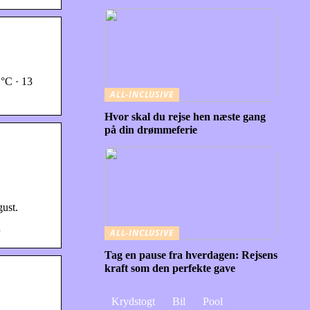
 °C · 13
ALL-INCLUSIVE
Hvor skal du rejse hen næste gang
på din drømmeferie
gust.
n
ALL-INCLUSIVE
Tag en pause fra hverdagen: Rejsens
kraft som den perfekte gave
Krydstogt
Bil
Pool