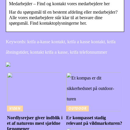
Medarbejder – Find og kontakt vores medarbejdere her
Har du spørgsmål til en bestemt afdeling eller medarbejder?
Alle vores medarbejdere står klar til at besvare dine
spørgsmål. Find kontaktoplysningerne her.
Keywords: krifa a-kasse kontakt, krifa a kasse kontakt, krifa
åbningstider, kontakt krifa a kasse, krifa telefonnummer
VIDEN
OUTDOOR
Nordlysrejser giver indblik i
Er kompasset stadig
et af naturens mest sjældne
relevant på vildmarksturen?
fænomener