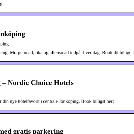
g.
önköping
öping
ping. Morgenmad, fika og aftensmad indgår hver dag. Book dit billige h
g – Nordic Choice Hotels
 din nye hotelfavorit i centrale Jönköping. Book billigst her!
med gratis parkering