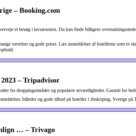
erige – Booking.com
overveje et besøg i lavsæsonen. Du kan finde billigere overnatningsstede
 mange værelser og gode priser. Læs anmeldelser af hotellerne som er sk
 ophold.
 2023 – Tripadvisor
nutter fra shoppingområder og populære seværdigheder. Garanti for beds
nmeldelser, billeder og gode tilbud på hoteller i Jönköping, Sverige på 
nlign … – Trivago