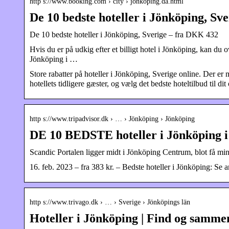
http s://www.booking.com › city › jonkoping.da.html
De 10 bedste hoteller i Jönköping, Sv
De 10 bedste hoteller i Jönköping, Sverige – fra DKK 432
Hvis du er på udkig efter et billigt hotel i Jönköping, kan du 
Jönköping i …
Store rabatter på hoteller i Jönköping, Sverige online. Der er
hotellets tidligere gæster, og vælg det bedste hoteltilbud til dit
http s://www.tripadvisor.dk › … › Jönköping › Jönköping
DE 10 BEDSTE hoteller i Jönköping i
Scandic Portalen ligger midt i Jönköping Centrum, blot få mi
16. feb. 2023 – fra 383 kr. – Bedste hoteller i Jönköping: Se a
http s://www.trivago.dk › … › Sverige › Jönköpings län
Hoteller i Jönköping | Find og samme