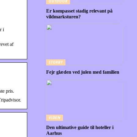
OUTDOOR
Er kompasset stadig relevant på
vildmarksturen?
r i
revet af
STORBY
Fejr glæden ved julen med familien
te pris.
Tripadvisor.
VIDEN
Den ultimative guide til hoteller i
Aarhus