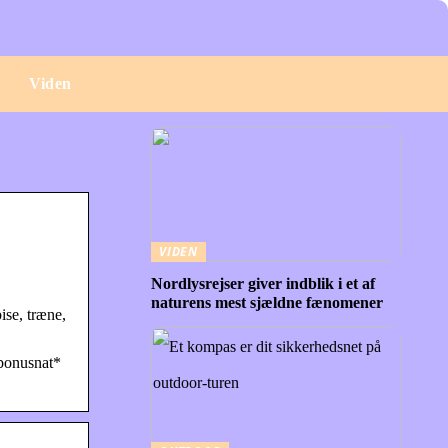
e
Viden
VIDEN
Nordlysrejser giver indblik i et af
naturens mest sjældne fænomener
ise, træne,
 bonusnat*