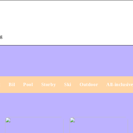
ng
t
Bil
Pool
Storby
Ski
Outdoor
All-inclusiv