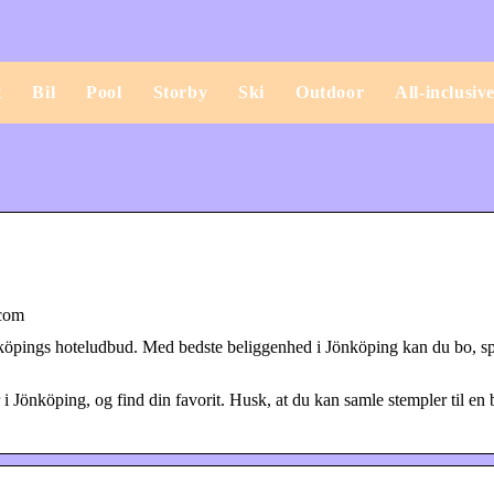
t
Bil
Pool
Storby
Ski
Outdoor
All-inclusiv
.com
nköpings hoteludbud. Med bedste beliggenhed i Jönköping kan du bo, sp
r i Jönköping, og find din favorit. Husk, at du kan samle stempler til en