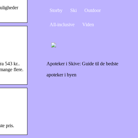
muligheder
Storby
Ski
Outdoor
All-inclusive
Viden
ra 543 kr..
Apoteker i Skive: Guide til de bedste
mange flere.
apoteker i byen
te pris.