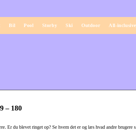
t
Bil
Pool
Storby
Ski
Outdoor
All-inclusiv
9 – 180
gere. Er du blevet ringet op? Se hvem det er og læs hvad andre brugere 