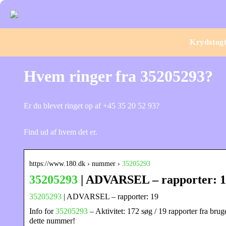
Krydstog
Hvem ringer fra 35205293?
Er du blevet ringet op af +45 35 20 52 93?
Find ud af hvem det er.
https://www.180.dk › nummer ›
35205293
35205293
| ADVARSEL – rapporter: 1
35205293
| ADVARSEL – rapporter: 19
Info for
35205293
– Aktivitet: 172 søg / 19 rapporter fra bru
dette nummer!