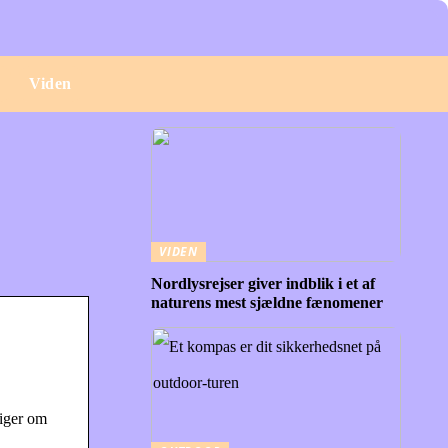
e
Viden
VIDEN
Nordlysrejser giver indblik i et af
naturens mest sjældne fænomener
siger om