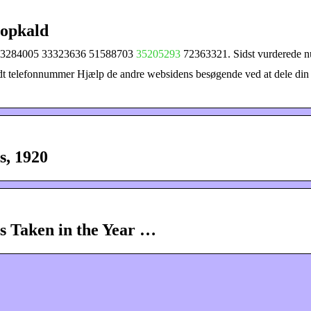
nopkald
 33284005 33323636 51588703
35205293
72363321. Sidst vurderede n
t telefonnummer Hjælp de andre websidens besøgende ved at dele din 
s, 1920
es Taken in the Year …