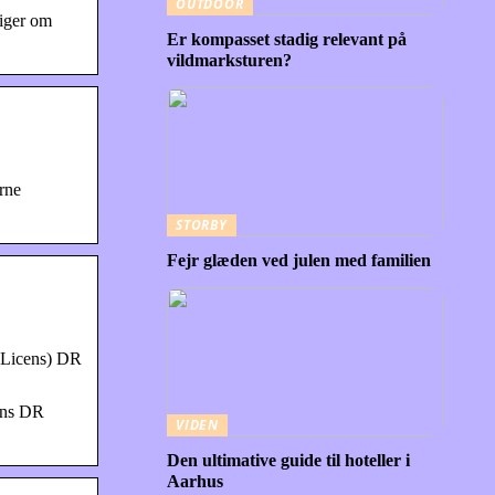
OUTDOOR
siger om
Er kompasset stadig relevant på
vildmarksturen?
erne
STORBY
Fejr glæden ved julen med familien
 (Licens) DR
cens DR
VIDEN
Den ultimative guide til hoteller i
Aarhus