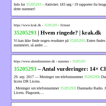
Info for
35205293
– Aktivitet: 183 søg / 19 rapporter fra bru
dette nummer!
https://www.krak.dk ›
35205293
› firmaer
35205293
| Hvem ringede? | krak.dk
Vi kan ikke finde nogen resultater på
35205293
. Enten findes
nummeret, så andre …
https://www.ukendtnummer.dk › nummer ›
35205293
35205293
– Antal vurderinger: 14× C
29. sep. 2017 — Meninger om telefonnummer
35205293
: Da
licens DR Licens.
. Meninger om telefonnummer
35205293
: Danmarks Radio. J
Licens. Plagsomt,…