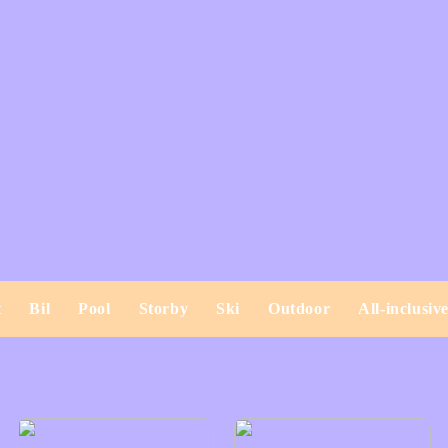
t
Bil
Pool
Storby
Ski
Outdoor
All-inclusiv