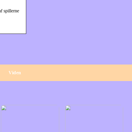
f spillerne
e
Viden