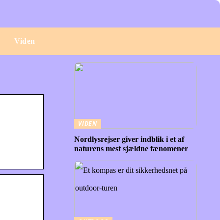
e
Viden
VIDEN
Nordlysrejser giver indblik i et af
naturens mest sjældne fænomener