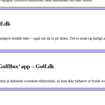
igtigste GolfBox-funktioner, samt statistikker om dine runder.
f.dk
gvis bestille tider – også når du er på farten. Det er nemt og hurtigt a
GolfBox’ app – Golf.dk
ed at indsende scorekort elektronisk, så man ikke behøver et fysisk sc