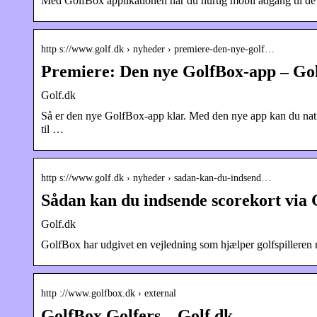
Med GolfBox applikationen har du hurtig mobil adgang til de v
http s://www.golf.dk › nyheder › premiere-den-nye-golf…
Premiere: Den nye GolfBox-app – Gol
Golf.dk
Så er den nye GolfBox-app klar. Med den nye app kan du naturli
til …
http s://www.golf.dk › nyheder › sadan-kan-du-indsend…
Sådan kan du indsende scorekort via 
Golf.dk
GolfBox har udgivet en vejledning som hjælper golfspilleren m
http ://www.golfbox.dk › external
GolfBox Golfers – Golf.dk