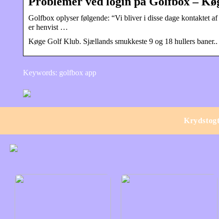
Problemer ved login på Golfbox – Kø
Golfbox oplyser følgende: “Vi bliver i disse dage kontaktet a
er henvist …
Køge Golf Klub. Sjællands smukkeste 9 og 18 hullers baner..
Keywords: golfbox app
Krydstog