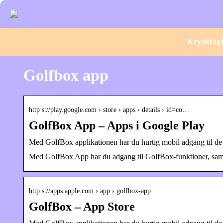
Krydstog
Golfbox app
http s://play.google.com › store › apps › details › id=co…
GolfBox App – Apps i Google Play
Med GolfBox applikationen har du hurtig mobil adgang til de v
Med GolfBox App har du adgang til GolfBox-funktioner, samt 
http s://apps.apple.com › app › golfbox-app
GolfBox – App Store