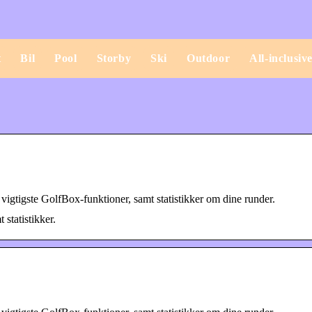
t
Bil
Pool
Storby
Ski
Outdoor
All-inclusiv
igtigste GolfBox-funktioner, samt statistikker om dine runder.
statistikker.