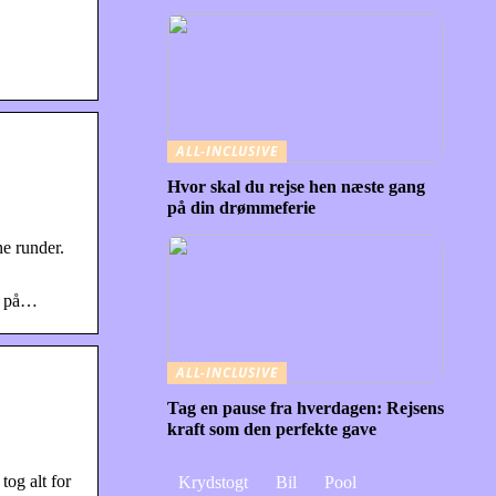
ALL-INCLUSIVE
Hvor skal du rejse hen næste gang
på din drømmeferie
e runder.
er på…
ALL-INCLUSIVE
Tag en pause fra hverdagen: Rejsens
kraft som den perfekte gave
tog alt for
Krydstogt
Bil
Pool