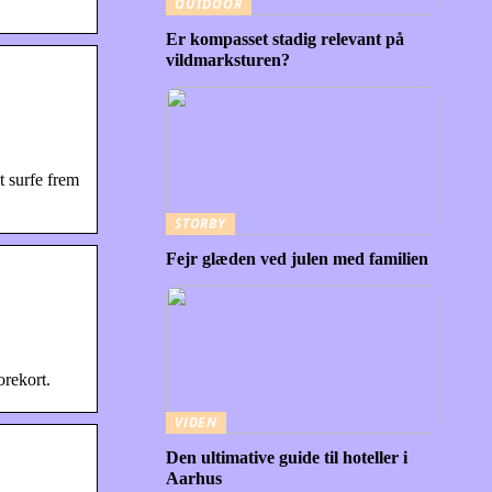
OUTDOOR
Er kompasset stadig relevant på
vildmarksturen?
t surfe frem
STORBY
Fejr glæden ved julen med familien
orekort.
VIDEN
Den ultimative guide til hoteller i
Aarhus