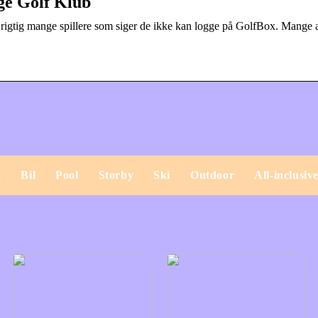
ge Golf Klub
f rigtig mange spillere som siger de ikke kan logge på GolfBox. Mange a
t
Bil
Pool
Storby
Ski
Outdoor
All-inclusiv