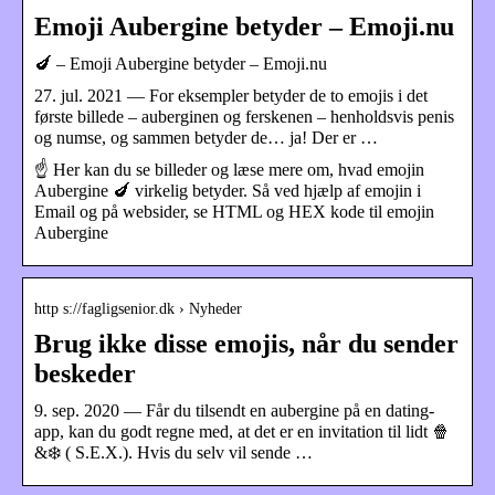
Emoji Aubergine betyder – Emoji.nu
🍆 – Emoji Aubergine betyder – Emoji.nu
27. jul. 2021 — For eksempler betyder de to emojis i det
første billede – auberginen og ferskenen – henholdsvis penis
og numse, og sammen betyder de… ja! Der er …
☝ Her kan du se billeder og læse mere om, hvad emojin
Aubergine 🍆 virkelig betyder. Så ved hjælp af emojin i
Email og på websider, se HTML og HEX kode til emojin
Aubergine
http s://fagligsenior.dk › Nyheder
Brug ikke disse emojis, når du sender
beskeder
9. sep. 2020 — Får du tilsendt en aubergine på en dating-
app, kan du godt regne med, at det er en invitation til lidt 🍿
&❄️ ( S.E.X.). Hvis du selv vil sende …