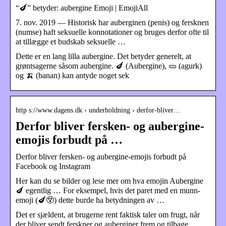
“🍆” betyder: aubergine Emoji | EmojiAll
7. nov. 2019 — Historisk har auberginen (penis) og fersknen
(numse) haft seksuelle konnotationer og bruges derfor ofte til
at tillægge et budskab seksuelle …
Dette er en lang lilla aubergine. Det betyder generelt, at
grøntsagerne såsom aubergine. 🍆 (Aubergine), 🥒 (agurk)
og 🍌 (banan) kan antyde noget sek
http s://www.dagens.dk › underholdning › derfor-bliver…
Derfor bliver fersken- og aubergine-
emojis forbudt på …
Derfor bliver fersken- og aubergine-emojis forbudt på
Facebook og Instagram
Her kan du se bilder og lese mer om hva emojin Aubergine
🍆 egentlig … For eksempel, hvis det paret med en munn-
emoji (🍆😲) dette burde ha betydningen av …
Det er sjældent, at brugerne rent faktisk taler om frugt, når
der bliver sendt ferskner og auberginer frem og tilbage