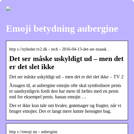
Emoji betydning aubergine
http s://nyheder.tv2.dk › tech › 2016-04-13-det-ser-maask…
Det ser måske uskyldigt ud – men det
er det slet ikke
Det ser måske uskyldigt ud – men det er det slet ikke – TV 2
Årsagen til, at aubergine emojin ofte skal symbolisere penis
er sandsynligvis fordi den har mere til fælles med en penis
end for eksempel penis. banan emojin …
Der er ikke kun tale om hvaler, grøntsager og frugter, når vi
bruger emojier. Der er langt mere lumre hensigter bag.
http s://emoji.nu › aubergine