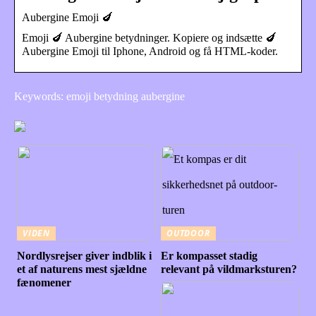
Aubergine Emoji 🍆
Emoji 🍆 Aubergine betydninger. Kopiere og indsætte 🍆
Aubergine Emoji til Iphone, Android og få HTML-koder.
Keywords: emoji betydning aubergine
VIDEN
OUTDOOR
Nordlysrejser giver indblik i
Er kompasset stadig
et af naturens mest sjældne
relevant på vildmarksturen?
fænomener