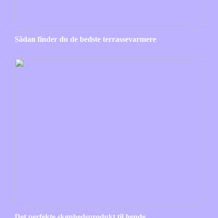
Sådan finder du de bedste terrassevarmere
Det perfekte skønhedsprodukt til hende