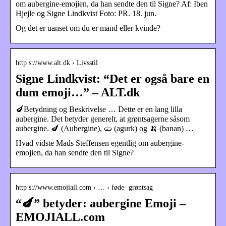
om aubergine-emojien, da han sendte den til Signe? Af: Iben
Hjejle og Signe Lindkvist Foto: PR. 18. jun.
Og det er uanset om du er mand eller kvinde?
http s://www.alt.dk › Livsstil
Signe Lindkvist: “Det er også bare en
dum emoji…” – ALT.dk
🍆Betydning og Beskrivelse … Dette er en lang lilla
aubergine. Det betyder generelt, at grøntsagerne såsom
aubergine. 🍆 (Aubergine), 🥒 (agurk) og 🍌 (banan) …
Hvad vidste Mads Steffensen egentlig om aubergine-
emojien, da han sendte den til Signe?
http s://www.emojiall.com › … › føde- grøntsag
“🍆” betyder: aubergine Emoji –
EMOJIALL.com