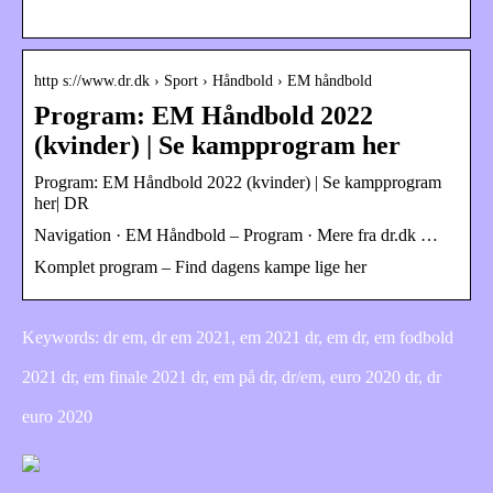
­
http s://www.dr.dk › Sport › Håndbold › EM håndbold
Program: EM Håndbold 2022
(kvinder) | Se kampprogram her
Program: EM Håndbold 2022 (kvinder) | Se kampprogram
her| DR
Navigation · EM Håndbold – Program · Mere fra dr.dk …
Komplet program – Find dagens kampe lige her
Keywords: dr em, dr em 2021, em 2021 dr, em dr, em fodbold
2021 dr, em finale 2021 dr, em på dr, dr/em, euro 2020 dr, dr
euro 2020