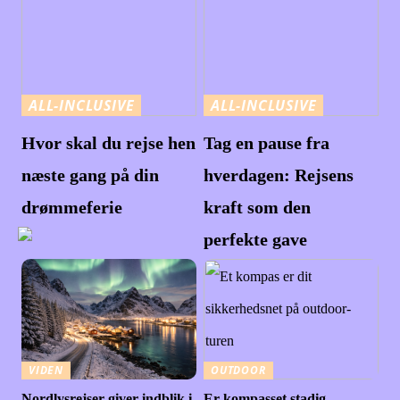
ALL-INCLUSIVE
ALL-INCLUSIVE
Hvor skal du rejse hen
Tag en pause fra
næste gang på din
hverdagen: Rejsens
drømmeferie
kraft som den
perfekte gave
VIDEN
OUTDOOR
Nordlysrejser giver indblik i
Er kompasset stadig