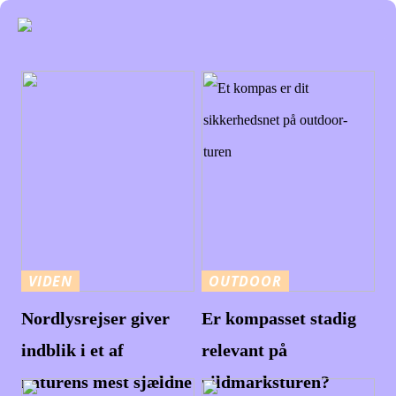
VIDEN
OUTDOOR
Nordlysrejser giver
Er kompasset stadig
indblik i et af
relevant på
naturens mest sjældne
vildmarksturen?