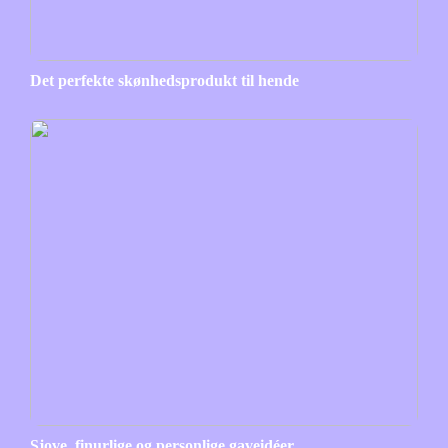
Det perfekte skønhedsprodukt til hende
Sjove, finurlige og personlige gaveidéer