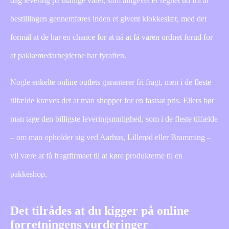
dag levering på utallige varer, som alligevel er regnet ud fra at
bestillingen gennemføres inden et givent klokkeslæt, med det
formål at de har en chance for at nå at få varen ordnet forud for
at pakkemedarbejderne har fyraften.
Nogle enkelte online outlets garanterer fri fragt, men i de fleste
tilfælde kræves det at man shopper for en fastsat pris. Ellers bør
man tage den billigste leveringsmulighed, som i de fleste tilfælde
– om man opholder sig ved Aarhus, Lillerød eller Bramming –
vil være at få fragtfirmaet til at køre produkterne til en
pakkeshop.
Det tilrådes at du kigger på online
forretningens vurderinger