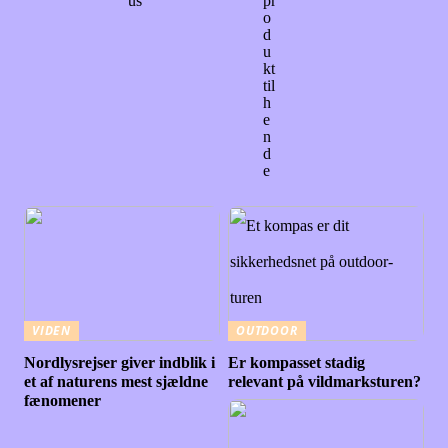
us
pr
o
d
u
kt
til
h
e
n
d
e
VIDEN
OUTDOOR
Nordlysrejser giver indblik i
Er kompasset stadig
et af naturens mest sjældne
relevant på vildmarksturen?
fænomener