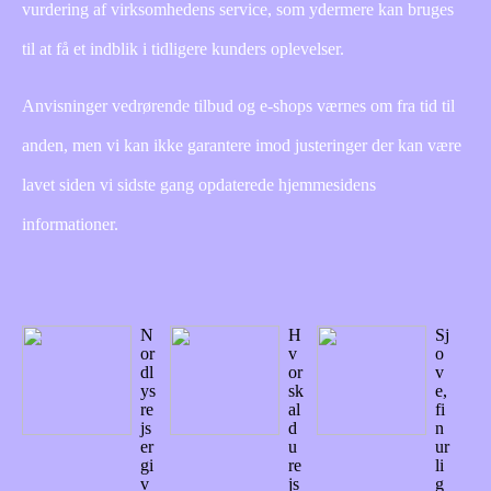
vurdering af virksomhedens service, som ydermere kan bruges
til at få et indblik i tidligere kunders oplevelser.
Anvisninger vedrørende tilbud og e-shops værnes om fra tid til
anden, men vi kan ikke garantere imod justeringer der kan være
lavet siden vi sidste gang opdaterede hjemmesidens
informationer.
N
H
Sj
or
v
o
dl
or
v
ys
sk
e,
re
al
fi
js
d
n
er
u
ur
gi
re
li
v
js
g